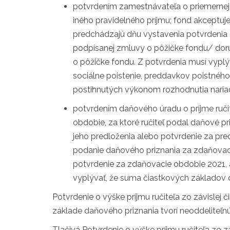
potvrdením zamestnávateľa o priemernej vý
iného pravidelného príjmu; fond akceptuj
predchádzajú dňu vystavenia potvrdenia o 
podpísanej zmluvy o pôžičke fondu/ doru
o pôžičke fondu. Z potvrdenia musí vypl
sociálne poistenie, preddavkov poistnéh
postihnutých výkonom rozhodnutia nari
potvrdením daňového úradu o príjme ruči
obdobie, za ktoré ručiteľ podal daňové 
jeho predloženia alebo potvrdenie za pr
podanie daňového priznania za zdaňovaci
potvrdenie za zdaňovacie obdobie 2021, a
vyplývať, že suma čiastkových základov d
Potvrdenie o výške príjmu ručiteľa zo závislej č
základe daňového priznania tvorí neoddeliteľnú
Tlačivá Potvrdenie o výške príjmu ručiteľa zo zá