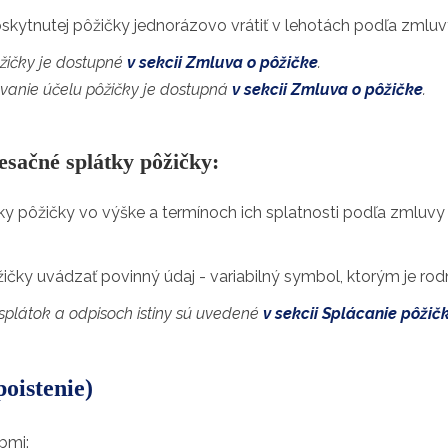
skytnutej pôžičky jednorázovo vrátiť v lehotách podľa zmluv
žičky je dostupné
v sekcii Zmluva o pôžičke
.
vanie účelu pôžičky je dostupná
v sekcii Zmluva o pôžičke
.
esačné splátky pôžičky:
 pôžičky vo výške a termínoch ich splatnosti podľa zmluvy o p
žičky uvádzať povinný údaj - variabilný symbol, ktorým je rodn
 splátok a odpisoch istiny sú uvedené
v sekcii Splácanie pôžič
poistenie)
bmi: