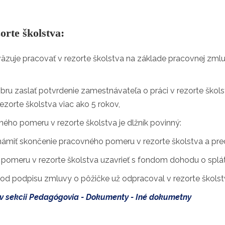
orte školstva:
äzuje pracovať v rezorte školstva na základe pracovnej zmlu
bru zaslať potvrdenie zamestnávateľa o práci v rezorte škols
zorte školstva viac ako 5 rokov,
ého pomeru v rezorte školstva je dlžník povinný:
ámiť skončenie pracovného pomeru v rezorte školstva a predl
 pomeru v rezorte školstva uzavrieť s fondom dohodu o splá
rý od podpisu zmluvy o pôžičke už odpracoval v rezorte školst
v sekcii Pedagógovia - Dokumenty - Iné dokumetny