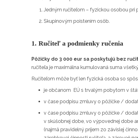
Jedným ručiteľom – fyzickou osobou pri p
Skupinovým poistením osôb.
1. Ručiteľ a podmienky ručenia
Pôžičky do 3 000 eur sa poskytujú bez ruči
ručiteľa je maximálna kumulovaná suma všetkýc
Ručiteľom môže byť len fyzická osoba so spôs
je občanom EÚ s trvalým pobytom v štát
v čase podpisu zmluvy o pôžičke / dodatk
v čase podpisu zmluvy o pôžičke / doda
v skúšobnej dobe, vo výpovednej dobe an
(najmä pravidelný príjem zo závislej čin
zárobkovej činnosti ručiteľa, a zároveň 