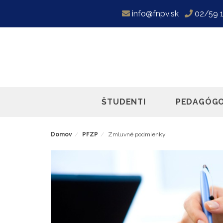
info@fnpv.sk
02/59 
ŠTUDENTI
PEDAGÓGO
Domov
PFZP
Zmluvné podmienky