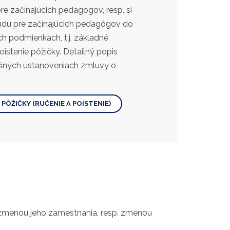
 začínajúcich pedagógov, resp. si
ondu pre začínajúcich pedagógov do
h podmienkach, t.j. základné
oistenie pôžičky. Detailný popis
ušných ustanoveniach zmluvy o
PÔŽIČKY (RUČENIE A POISTENIE)
o zmenou jeho zamestnania, resp. zmenou