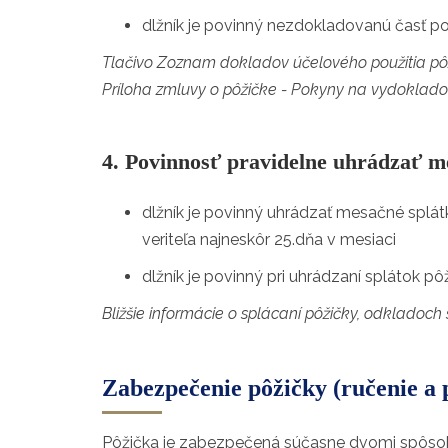
dlžník je povinný nezdokladovanú časť po
Tlačivo Zoznam dokladov účelového použitia pô
Príloha zmluvy o pôžičke - Pokyny na vydoklado
4. Povinnosť pravidelne uhrádzať m
dlžník je povinný uhrádzať mesačné splátky
veriteľa najneskôr 25.dňa v mesiaci
dlžník je povinný pri uhrádzaní splátok pô
Bližšie informácie o splácaní pôžičky, odkladoch
Zabezpečenie pôžičky (ručenie a 
Pôžička je zabezpečená súčasne dvomi spôso