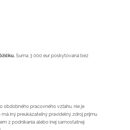
ôžičku.
Suma 3 000 eur poskytovaná bez
o obdobného pracovného vzťahu, nie je
má iný preukázateľný pravidelný zdroj príjmu
jem z podnikania alebo inej samostatnej
,