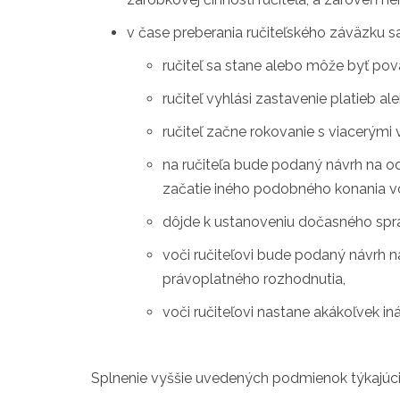
v čase preberania ručiteľského záväzku sa
ručiteľ sa stane alebo môže byť po
ručiteľ vyhlási zastavenie platieb a
ručiteľ začne rokovanie s viacerými 
na ručiteľa bude podaný návrh na o
začatie iného podobného konania voč
dôjde k ustanoveniu dočasného sprá
voči ručiteľovi bude podaný návrh 
právoplatného rozhodnutia,
voči ručiteľovi nastane akákoľvek i
Splnenie vyššie uvedených podmienok týkajúcich