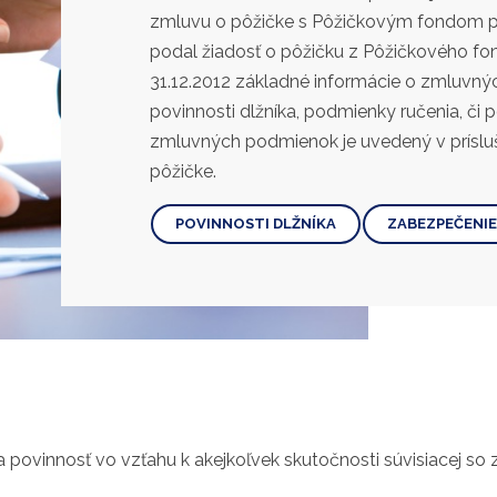
zmluvu o pôžičke s Pôžičkovým fondom pre
podal žiadosť o pôžičku z Pôžičkového f
31.12.2012 základné informácie o zmluvnýc
povinnosti dlžníka, podmienky ručenia, či p
zmluvných podmienok je uvedený v prísl
pôžičke.
POVINNOSTI DLŽNÍKA
ZABEZPEČENIE 
 povinnosť vo vzťahu k akejkoľvek skutočnosti súvisiacej s