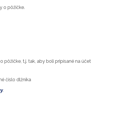
y o pôžičke.
ôžičke, t.j. tak, aby boli pripísané na účet
é číslo dlžníka
ky
.