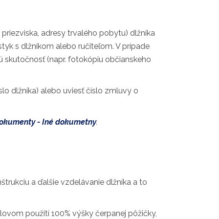
priezviska, adresy trvalého pobytu) dlžníka
tyk s dlžníkom alebo ručiteľom. V prípade
 skutočnosť (napr. fotokópiu občianskeho
lo dlžníka) alebo uviesť číslo zmluvy o
Dokumenty - Iné dokumetny
.
trukciu a ďalšie vzdelávanie dlžníka a to
elovom použití 100% výšky čerpanej pôžičky,