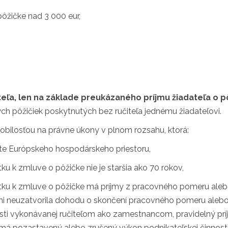
ôžičke nad 3 000 eur,
teľa, len na základe preukázaného príjmu žiadateľa o p
h pôžičiek poskytnutých bez ručiteľa jednému žiadateľovi.
obilosťou na právne úkony v plnom rozsahu, ktorá:
e Európskeho hospodárskeho priestoru,
u k zmluve o pôžičke nie je staršia ako 70 rokov,
tku k zmluve o pôžičke má príjmy z pracovného pomeru aleb
i neuzatvorila dohodu o skončení pracovného pomeru alebo 
nosti vykonávanej ručiteľom ako zamestnancom, pravidelný prí
nemá pozastavený alebo zrušený výkon podnikateľskej činnosti