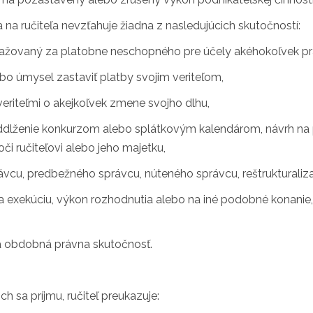
 na ručiteľa nevzťahuje žiadna z nasledujúcich skutočností:
važovaný za platobne neschopného pre účely akéhokoľvek prá
lebo úmysel zastaviť platby svojim veriteľom,
veriteľmi o akejkoľvek zmene svojho dlhu,
ddlženie konkurzom alebo splátkovým kalendárom, návrh na po
i ručiteľovi alebo jeho majetku,
vcu, predbežného správcu, núteného správcu, reštrukturaliza
na exekúciu, výkon rozhodnutia alebo na iné podobné konanie
ná obdobná právna skutočnosť.
 sa príjmu, ručiteľ preukazuje: