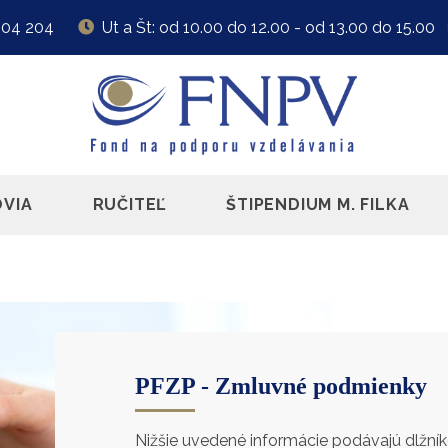
104 204
Ut a Št: od 10.00 do 12.00 - od 13.00 do 15.00
VIA
RUČITEĽ
ŠTIPENDIUM M. FILKA
PFZP - Zmluvné podmienky
Nižšie uvedené informácie podávajú dlžní