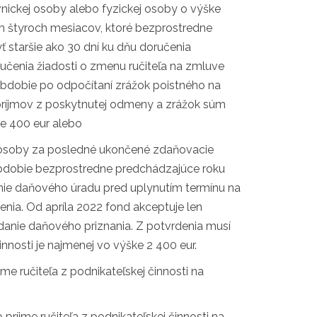
ávnickej osoby alebo fyzickej osoby o výške
ch štyroch mesiacov, ktoré bezprostredne
ť staršie ako 30 dní ku dňu doručenia
čenia žiadosti o zmenu ručiteľa na zmluve
obdobie po odpočítaní zrážok poistného na
 príjmov z poskytnutej odmeny a zrážok súm
e 400 eur alebo
ej osoby za posledné ukončené zdaňovacie
 obdobie bezprostredne predchádzajúce roku
enie daňového úradu pred uplynutím termínu na
ia. Od apríla 2022 fond akceptuje len
odanie daňového priznania. Z potvrdenia musí
nosti je najmenej vo výške 2 400 eur.
jme ručiteľa z podnikateľskej činnosti na
 príjme ručiteľa z podnikateľskej činnosti na