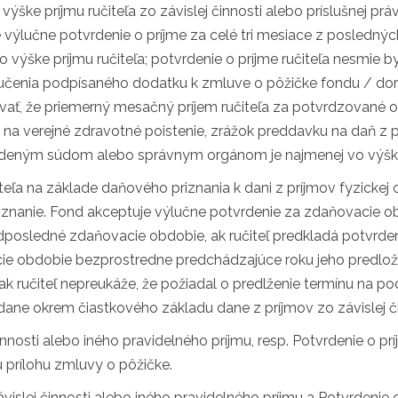
ške príjmu ručiteľa zo závislej činnosti alebo príslušnej pr
e výlučne potvrdenie o príjme za celé tri mesiace z posledný
výške príjmu ručiteľa; potvrdenie o príjme ručiteľa nesmie by
čenia podpísaného dodatku k zmluve o pôžičke fondu / doru
ývať, že priemerný mesačný príjem ručiteľa za potvrdzované 
o na verejné zdravotné poistenie, zrážok preddavku na daň z
adeným súdom alebo správnym orgánom je najmenej vo výšk
teľa na základe daňového priznania k dani z príjmov fyzick
priznanie. Fond akceptuje výlučne potvrdenie za zdaňovacie
edposledné zdaňovacie obdobie, ak ručiteľ predkladá potvrd
e obdobie bezprostredne predchádzajúce roku jeho predložen
k ručiteľ nepreukáže, že požiadal o predlženie termínu na p
ane okrem čiastkového základu dane z príjmov zo závislej čin
innosti alebo iného pravidelného príjmu, resp. Potvrdenie o prí
 prílohu zmluvy o pôžičke.
vislej činnosti alebo iného pravidelného príjmu a Potvrdenie o