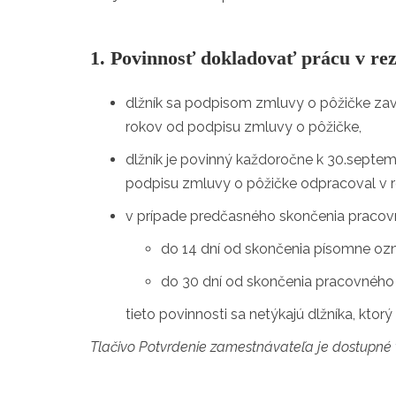
1. Povinnosť dokladovať prácu v rez
dlžník sa podpisom zmluvy o pôžičke zav
rokov od podpisu zmluvy o pôžičke,
dlžník je povinný každoročne k 30.septem
podpisu zmluvy o pôžičke odpracoval v re
v prípade predčasného skončenia pracovn
do 14 dní od skončenia písomne ozn
do 30 dní od skončenia pracovného
tieto povinnosti sa netýkajú dlžníka, kto
Tlačivo Potvrdenie zamestnávateľa je dostupné