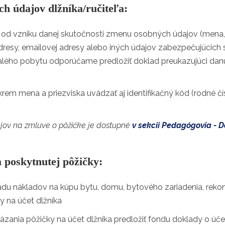
h údajov dlžníka/ručiteľa:
í od vzniku danej skutočnosti zmenu osobných údajov (mena, 
resy, emailovej adresy alebo iných údajov zabezpečujúcich s
alého pobytu odporúčame predložiť doklad preukazujúci danú
krem mena a priezviska uvádzať aj identifikačný kód (rodné čís
jov na zmluve o pôžičke je dostupné
v sekcii Pedagógovia - 
a poskytnutej pôžičky:
adu nákladov na kúpu bytu, domu, bytového zariadenia, rekonš
y na účet dlžníka
ázania pôžičky na účet dlžníka predložiť fondu doklady o úč